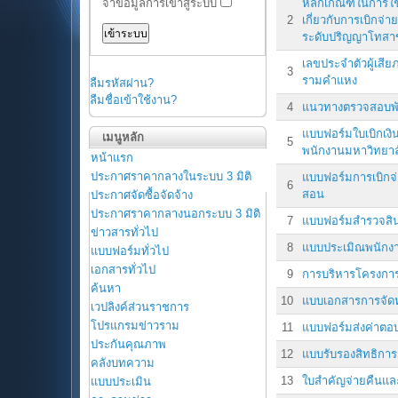
หลักเกณฑ์ในการใช
จำข้อมูลการเข้าสู่ระบบ
2
เกี่ยวกับการเบิกจ่
ระดับปริญญาโทสาข
เลขประจำตัวผู้เสี
3
รามคำแหง
ลืมรหัสผ่าน?
ลืมชื่อเข้าใช้งาน?
4
แนวทางตรวจสอบพั
แบบฟอร์มใบเบิกเงิ
เมนูหลัก
5
พนักงานมหาวิทยาล
หน้าแรก
ประกาศราคากลางในระบบ 3 มิติ
แบบฟอร์มการเบิกจ
6
สอน
ประกาศจัดซื้อจัดจ้าง
ประกาศราคากลางนอกระบบ 3 มิติ
7
แบบฟอร์มสำรวจสินท
ข่าวสารทั่วไป
8
แบบประเมิณพนักงา
แบบฟอร์มทั่วไป
เอกสารทั่วไป
9
การบริหารโครงกา
ค้นหา
10
แบบเอกสารการจัดห
เวปลิงค์ส่วนราชการ
โปรแกรมข่าวราม
11
แบบฟอร์มส่งค่าตอ
ประกันคุณภาพ
12
แบบรับรองสิทธิกา
คลังบทความ
13
ใบสำคัญจ่ายคืนแล
แบบประเมิน