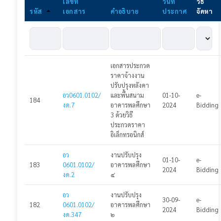
เลขที่
วันที่
วิธิ
รหัส
เอกสาร
คำอธิบาย
ประกาศ
จัดหา
ประกาศโครงการ
ประกาศแผนจัดซื้อจัดจ้าง
ประกาศร่าง TOR
เอกสารประกวด
ประกาศราคากลาง
ราคาจ้างงาน
ปรับปรุงหลังคา
ประกาศร่างเอกสารเชิญชวน
อว0601.0102/
และพื้นสนาม
01-10-
e-
184
งด.7
อาคารพลศึกษา
2024
Bidding
3 ด้วยวิธี
ประกาศเชิญชวน
ประกวดราคา
อิเล็กทรอนิกส์
ประกาศยกเลิกเชิญชวนเสนอราคา
อว
งานปรับปรุง
ประกาศผู้ชนะ
01-10-
e-
183
0601.0102/
อาคารพลศึกษา
2024
Bidding
งด.2
๔
ประกาศสัญญา
อว
งานปรับปรุง
เข้าสู่ระบบ
30-09-
e-
182
0601.0102/
อาคารพลศึกษา
2024
Bidding
งด.347
๒