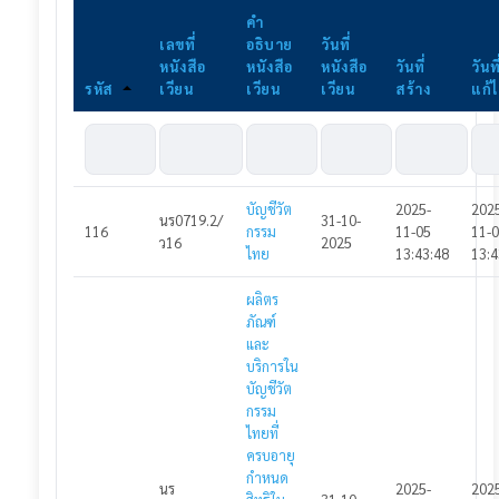
คำ
ประกาศโครงการ
เลขที่
อธิบาย
วันที่
หนังสือ
หนังสือ
หนังสือ
วันที่
วันที
ประกาศแผนจัดซื้อจัดจ้าง
รหัส
เวียน
เวียน
เวียน
สร้าง
แก้
ประกาศร่าง TOR
ประกาศราคากลาง
บัญชีวัต
2025-
202
ประกาศร่างเอกสารเชิญชวน
นร0719.2/
31-10-
116
กรรม
11-05
11-
ว16
2025
ไทย
13:43:48
13:4
ประกาศเชิญชวน
ผลิตร
ประกาศยกเลิกเชิญชวนเสนอราคา
ภัณฑ์
และ
ประกาศผู้ชนะ
บริการใน
บัญชีวัต
ประกาศสัญญา
กรรม
ไทยที่
เข้าสู่ระบบ
ครบอายุ
กำหนด
นร
2025-
202