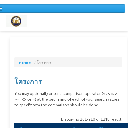
หน้าแรก
หนังสือเวียน
หน้าแรก
/
โครงการ
สำหรับบุคคลทั่วไป
ข่าวประชาสัมพันธ์
โครงการ
แผนการจัดซื้อจัดจ้างประจำปี
You may optionally enter a comparison operator (
<
,
<=
,
>
,
>=
,
<>
or
=
) at the beginning of each of your search values
รายงานสรุปผลการจัดซื้อจัดจ้างประจำปี
to specify how the comparison should be done.
รายงานสรุปผลการจัดซื้อจัดจ้างประจำเดือน
Displaying 201-210 of 1218 result.
รายงานการวิเคราะห์ผลการจัดซื้อจัดจ้าง