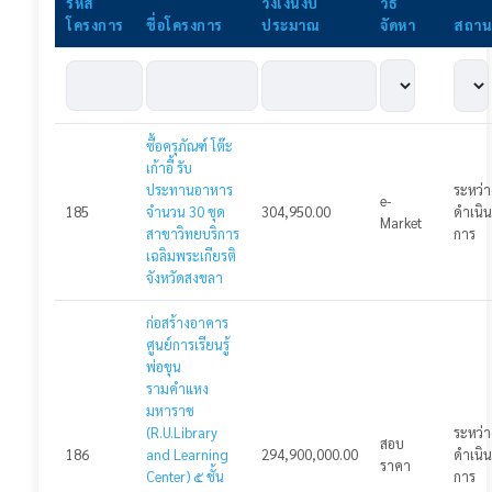
รหัส
วงเงินงบ
วิธิ
โครงการ
ชื่อโครงการ
ประมาณ
จัดหา
สถาน
ประกาศโครงการ
ประกาศแผนจัดซื้อจัดจ้าง
ประกาศร่าง TOR
ซื้อครุภัณฑ์ โต๊ะ
ประกาศราคากลาง
เก้าอี้ รับ
ประทานอาหาร
ระหว่า
e-
185
ประกาศร่างเอกสารเชิญชวน
จำนวน 30 ชุด
304,950.00
ดำเนิน
Market
สาขาวิทยบริการ
การ
เฉลิมพระเกียรติ
ประกาศเชิญชวน
จังหวัดสงขลา
ประกาศยกเลิกเชิญชวนเสนอราคา
ก่อสร้างอาคาร
ศูนย์การเรียนรู้
ประกาศผู้ชนะ
พ่อขุน
รามคำแหง
ประกาศสัญญา
มหาราช
(R.U.Library
ระหว่า
สอบ
เข้าสู่ระบบ
186
and Learning
294,900,000.00
ดำเนิน
ราคา
Center) ๕ ชั้น
การ