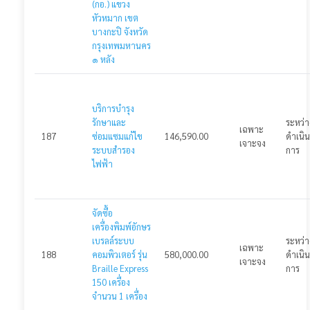
แจ้งปัญหาการใช้งาน
(กอ.) แขวง
หัวหมาก เขต
บางกะปิ จังหวัด
🌓
กรุงเทพมหานคร
๑ หลัง
บริการบำรุง
รักษาและ
ระหว่า
เฉพาะ
187
ซ่อมแซมแก้ไข
146,590.00
ดำเนิน
เจาะจง
ระบบสำรอง
การ
ไฟฟ้า
จัดซื้อ
เครื่องพิมพ์อักษร
เบรลล์ระบบ
ระหว่า
เฉพาะ
188
คอมพิวเตอร์ รุ่น
580,000.00
ดำเนิน
เจาะจง
Braille Express
การ
150 เครื่อง
จำนวน 1 เครื่อง