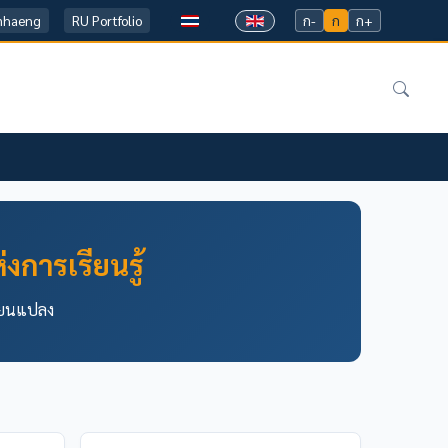
mhaeng
RU Portfolio
ก-
ก
ก+
่งการเรียนรู้
ี่ยนแปลง