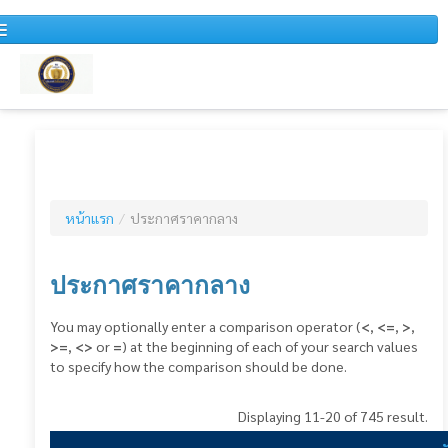
หน้าแรก
หนังสือเวียน
หน้าแรก
/
ประกาศราคากลาง
สำหรับบุคคลทั่วไป
ข่าวประชาสัมพันธ์
ประกาศราคากลาง
แผนการจัดซื้อจัดจ้างประจำปี
You may optionally enter a comparison operator (
<
,
<=
,
>
,
>=
,
<>
or
=
) at the beginning of each of your search values
รายงานสรุปผลการจัดซื้อจัดจ้างประจำปี
to specify how the comparison should be done.
รายงานสรุปผลการจัดซื้อจัดจ้างประจำเดือน
Displaying 11-20 of 745 result.
รายงานการวิเคราะห์ผลการจัดซื้อจัดจ้าง