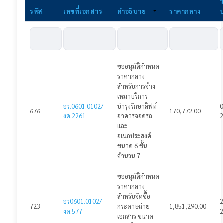
ว
รหัส
เลขที่เอกสาร
คำอธิบาย
ราคากลาง
ประกาศโครงการ
ประกาศแผนจัดซื้อจัดจ้าง
ประกาศร่าง TOR
ขออนุมัติกำหนด
ประกาศราคากลาง
ราคากลาง
สำหรับการจ้าง
ประกาศร่างเอกสารเชิญชวน
เหมาบริการ
อว.0601.0102/
บำรุงรักษาลิฟท์
0
676
170,772.00
งด.2261
อาคารจอดรถ
2
ประกาศเชิญชวน
และ
อเนกประสงค์
ประกาศยกเลิกเชิญชวนเสนอราคา
ขนาด 6 ชั้น
จำนวน 7
ประกาศผู้ชนะ
ขออนุมัติกำหนด
ประกาศสัญญา
ราคากลาง
สำหรับจัดซื้อ
อว0601.0102/
2
เข้าสู่ระบบ
723
กระดาษถ่าย
1,851,290.00
งด.577
2
เอกสาร ขนาด