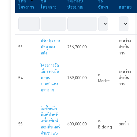
รหัส
ชื่อ
วงเงินงบ
วิธิ
โครงการ
โครงการ
ประมาณ
จัดหา
สถานะ
ประกาศโครงการ
ประกาศแผนจัดซื้อจัดจ้าง
ประกาศร่าง TOR
ปรับปรุงงาน
ระหว่าง
ประกาศราคากลาง
53
พัสดุ กอง
236,700.00
ดำเนิน
คลัง
การ
ประกาศร่างเอกสารเชิญชวน
โครงการจัด
เลี้ยงงานวัน
ระหว่าง
ประกาศเชิญชวน
e-
54
พ่อขุน
169,000.00
ดำเนิน
Market
รามคำแหง
การ
ประกาศยกเลิกเชิญชวนเสนอราคา
มหาราช
ประกาศผู้ชนะ
จัดซื้อหมึก
ประกาศสัญญา
พิมพ์สำหรับ
เครื่องพิมพ์
e-
เข้าสู่ระบบ
55
600,000.00
ยกเลิก
คอมพิวเตอร์
Bidding
จำนวน ๑๖