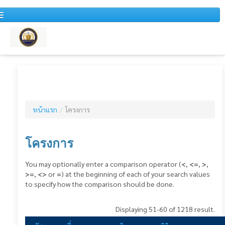
หน้าแรก
หนังสือเวียน
หน้าแรก
/
โครงการ
สำหรับบุคคลทั่วไป
ข่าวประชาสัมพันธ์
โครงการ
แผนการจัดซื้อจัดจ้างประจำปี
You may optionally enter a comparison operator (
<
,
<=
,
>
,
>=
,
<>
or
=
) at the beginning of each of your search values
รายงานสรุปผลการจัดซื้อจัดจ้างประจำปี
to specify how the comparison should be done.
รายงานสรุปผลการจัดซื้อจัดจ้างประจำเดือน
Displaying 51-60 of 1218 result.
รายงานการวิเคราะห์ผลการจัดซื้อจัดจ้าง