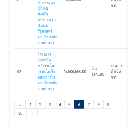
ศาสตรมหา
การ
บัณฑิต
จังหวัด
นครปฐม รุ่น
3 คณะ
รัฐศาสตร์
มหาวิทยาลัย
รามคำแหง
โครงการ
ประหยัด
พลังงานใน
ระหว่าง
จ้าง
62
ระบบไฟฟ้า
75,506,580.00
ดำเนิน
ออกแบบ
แสงสว่างใน
การ
มหาวิทยาลัย
รามคำแหง
←
1
2
3
4
5
6
7
8
9
10
→