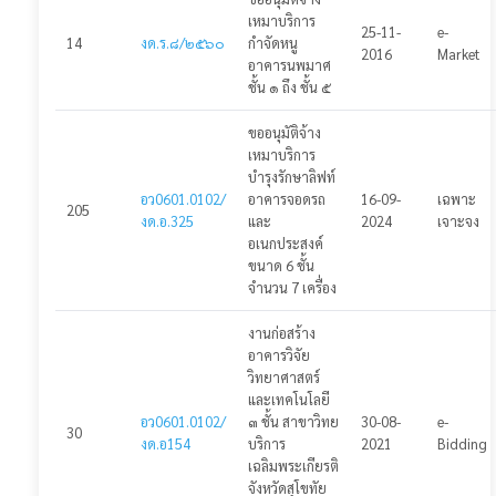
แจ้งปัญหาการใช้งาน
เหมาบริการ
25-11-
e-
14
งด.ร.๘/๒๕๖๐
กำจัดหนู
2016
Market
🌓
อาคารนพมาศ
ชั้น ๑ ถึง ชั้น ๕
ขออนุมัติจ้าง
เหมาบริการ
บำรุงรักษาลิฟท์
อว0601.0102/
อาคารจอดรถ
16-09-
เฉพาะ
205
งด.อ.325
และ
2024
เจาะจง
อเนกประสงค์
ขนาด 6 ชั้น
จำนวน 7 เครื่อง
งานก่อสร้าง
อาคารวิจัย
วิทยาศาสตร์
และเทคโนโลยี
อว0601.0102/
๓ ชั้น สาขาวิทย
30-08-
e-
30
งด.อ154
บริการ
2021
Bidding
เฉลิมพระเกียรติ
จังหวัดสุโขทัย