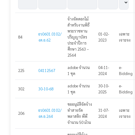
ประกาศโครงการ
จ้างจัดดอกไม้
ประกาศแผนจัดซื้อจัดจ้าง
สำหรับงานพิธี
พระราชทาน
ประกาศร่าง TOR
อว0601.0102/
01-02-
เฉพาะ
84
ปริญญาบัตร
งด.อ.62
2023
เจาะจง
ประจำปีการ
ประกาศราคากลาง
ศึกษา 2563 –
2564
ประกาศร่างเอกสารเชิญชวน
adobe จำนวน
04-11-
e-
225
04112567
ประกาศเชิญชวน
1 ชุด
2024
Bidding
ประกาศยกเลิกเชิญชวนเสนอราคา
adobe จำนวน
30-10-
e-
302
30-10-68
1 ชุด
2025
Bidding
ประกาศผู้ชนะ
ขออนุมัติจัดจ้าง
ประกาศสัญญา
อว0601.0102/
ทำสายรัด
31-07-
เฉพาะ
206
งด.อ.264
พลาสติก พีพี
2024
เจาะจง
เข้าสู่ระบบ
จำนวน 50 ม้วน
ขออนุมัติจ้าง